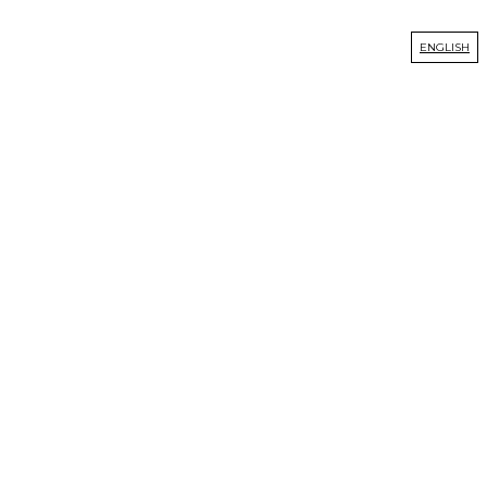
דלג
לתוכן
ENGLISH
lets us create
YOUR EVENT,
YOUR MOMENT