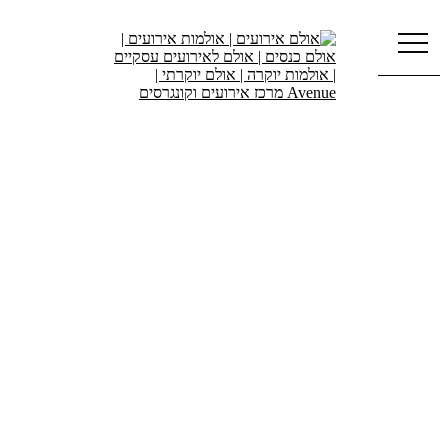
דלג לתוכן
ENGLISH
קולינריה
מטבח השף העילי של Avenue מספק
חוויה קולינרית בלתי נשכחת, המוסיפה
לכל אירוע טעמים, צבעים וריחות
נפלאים.