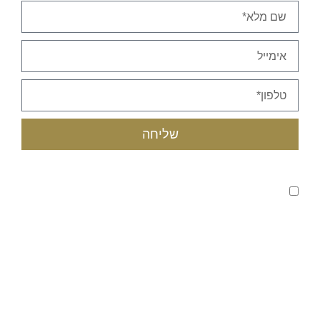
שליחה
קראתי ואני מאשר/ת את
מדיניות הפרטיות
של האתר,
ומסכים/ה לשמירת המידע לצורך טיפול בפנייתי (חובה)
טלפון לבירורים :
055-453-9562