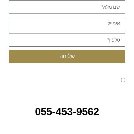
שליחה
קראתי ואני מאשר/ת את
מדיניות הפרטיות
של האתר,
ומסכים/ה לשמירת המידע לצורך טיפול בפנייתי (חובה)
טלפון לבירורים :
055-453-9562