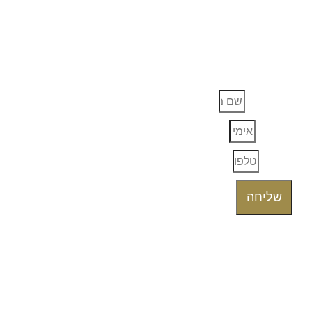
EVENT
מעוניין/נת שנחזור אלייך, מלאו את הפרטים ונציג
יחזור אליכם בהקדם.
שם מלא
אימייל
טלפון
שליחה