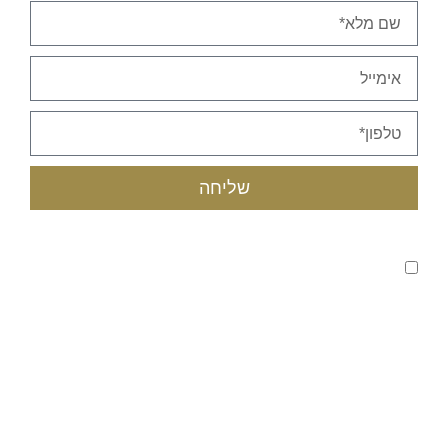
שליחה
קראתי ואני מאשר/ת את
מדיניות הפרטיות
של האתר,
ומסכים/ה לשמירת המידע לצורך טיפול בפנייתי (חובה)
טלפון לבירורים :
055-453-9562