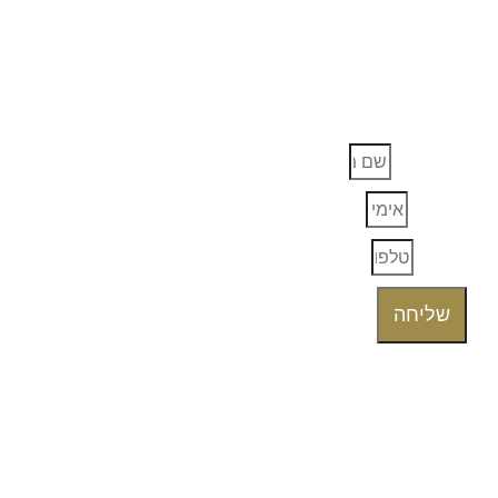
EVENT
מעוניין/נת שנחזור אלייך, מלאו את הפרטים ונציג
יחזור אליכם בהקדם.
שם מלא
אימייל
טלפון
שליחה