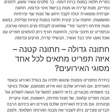
כפרית תלווה במנות ברוח דומה- בר סלטים עשיר ומגוון, לחמים
כפריים, מנות קדירה או מנות בבישול איטי וכדומה. חתונה
יוקרתית ומפוארת יכולה לקבל חיזוק של מנות שף יצירתיות
ומושקעות, חתונת ערב קיצית תלווה במנות קיציות וקלילות, במגוון
מנות פתיחה ו"פינגר פוד" שמתאים לקבלת פנים נינוחה וארוכה,
ובתפריט ים תיכוני עדכני, ולחתונת חורף ניתן להתאים תפריט עם
אוכל מעט יותר כבד ועשיר, תבשילי קדרה, מרקים וכדומה.
חתונה גדולה – חתונה קטנה –
איזה תפריט מתאים לכל אחד
מסוגי האירועים?
בחירת התפריט והמנות שיוגשו תלויה גם בגודל האירוע ובאופי
האורחים. אם האירוע שלכם הוא אירוע מצומצם, שכולל בעיקר
בני משפחה מבוגרים, כדאי לחשוב למשל על הגשה לשולחן ועל
מבנה תפריט קלאסי, של מנות פתיחה, ראשונות, מנה עיקרית
וקינוחים. אם מרבית האורחים שלכם צעירים ויש ביניהם הרבה
חברים ומכרים, ניתן לשבור את מבנה הארוחה הקלאסי, ולפנק