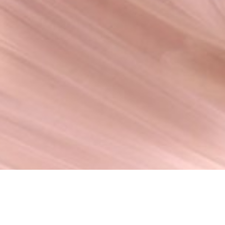
lets us create
YOUR DREAM