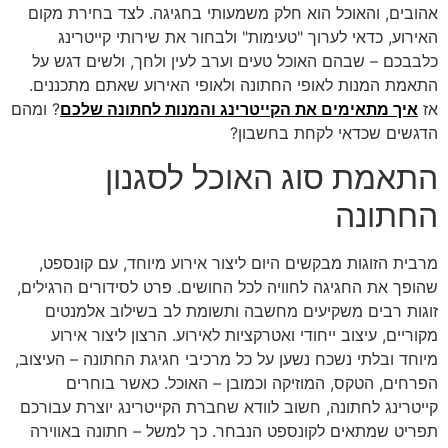
אהובים, והאוכל הוא חלק משמעותי בחגיגה. לצד בחירת מקום
האירוע, כדאי לערוך "טעימות" ולבחור את שירותי קייטרינג
כלבבכם – שבהם האוכל טעים וערב לעין ולחך, ולשים דגש על
התאמת המנות לאופי החתונה ולאופי האירוע שאתם מתכננים.
אז
איך מתאימים את הקייטרינג והמנות לחתונה שלכם
? ומהם
הדגשים שכדאי לקחת בחשבון?
התאמת סוג האוכל לסגנון
החתונה
מרבית הזוגות מבקשים היום ליצור אירוע מיוחד, עם קונספט,
שהופך את החגיגה לחוויה לכל החושים. פרט לסידורים הרגילים,
זוגות רבים משקיעים מחשבה ותשומת לב בשילוב אלמנטים
מקוריים, עיצוב ייחודי ואטרקציות לאירוע. הרצון ליצור אירוע
מיוחד ובלתי נשכח נשען על כל מרכיבי חגיגת החתונה – העיצוב,
הפרחים, הטקס, המוזיקה וכמובן – האוכל. כאשר בוחרים
קייטרינג לחתונה, חשוב לוודא שחברת הקייטרינג יוצרת עבורכם
תפריט שמתאים לקונספט הנבחר. כך למשל – חתונה באווירה