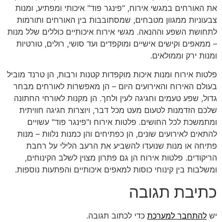
את האורחים במגשי אירוח, "פינגר פוד" איכותי ומפתיע, ומנות
צבעוניות ממגוון מטבחים, שמסתובבות בין האורחים ותורמות
לתחושת השפע וההנאה. מגשי אירוח איכותיים כוללים שלל מנות
– ממאפים וקישים אישיים ומוקפדים ועד סושי, רולים, טורטיות
ומנות ירק וממולאים.
פלטות אירוח ומנות איכות מוקפדות קטנות ורבות, הן טרנד מוביל
בעולם האירוח והאירועים היום – הן מאפשרות לאורחים מבחר
גדול, שפע טעמים וחגיגה לעין ולחך. הן מקנות לאורחי החתונה
שלכם הזדמנות לטעום מעט מכל דבר, ויוצרות חגיגה חוויתית
ומתמשכת לכל החושים. פלטות אירוח ו"פינגר פוד" עשויים
להתאים לאירועים שונים, הן כפתיחים והן כמנות נלוות – מנות
פתיחה או מנות שנועדו להשביע את הרעב הלילי על רחבת
הריקודים. פלטות אירוח הן גם פתרון מצוין לשלב הקינוחים,
ומשלבות בין קינוחי כוסות למאפים איכותיים והפתעות נוספות.
כתיבת תגובה
יש
להתחבר למערכת
כדי לכתוב תגובה.