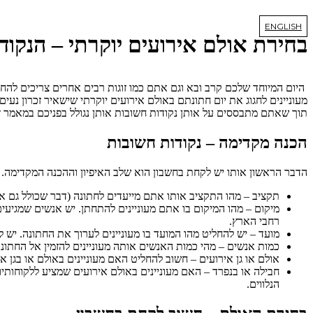
דלג
לתוכן
ENGLISH
בחירת אולם אירועים יוקרתי – הנקוד
היום המיוחד שלכם קרב ובא וגם אתם כמו זוגות רבים אחרים צריכים להח
מעוניינים לחגוג את יום חתונתם באולם אירועים יוקרתי שישאיר זכרון נ
תוך שאתם מתבססים על אותן נקודות חשובות אותן נגולל בפניכם במאמר ז
הכנה מקדימה – נקודות חשובות
הדבר הראשון אותו יש לקחת בחשבון הוא שלב האיפיון וההכנה המקדימה. 
תקציב – מהו התקציב אותו אתם מייעדים לחתונה (דבר שכולל גם א
מיקום – מהו המיקום בו אתם מעוניינים להתחתן. יש אנשים שמגיעי
רחבי הארץ.
מועד – יש להחליט מהו המועד בו מעוניינים לערוך את החתונה. יש לקחת בחשבון שע
כמות אנשים – מהי כמות האנשים אותה מעוניינים להזמין אל החתונה. יש אנשים שמחליטים על חתונה
אולם או גן אירועים – חשוב להחליט האם מעוניינים באולם או בגן 
חבילה או בנפרד – האם מעוניינים באולם אירועים שמציע ללקוחותיו
הנלווים.