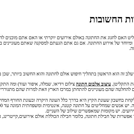
ות החשובות
ליט האם לחגוג את החתונה באולם אירועים יוקרתי או האם אתם מוכנים ל
עים ומיוחד של אירוע החתונה. אם גם אתם הגעתם למסקנה שאתם מעוניינים 
ה.
שלב זה הוא הראשון בתהליך חיפוש אולם לחתונה והוא החשוב ביותר, שכן
ת התקליטן,
עיצוב אלבום חתונה
צילום וידיאו, שמלה, איפור ועוד) ומה הת
ם להחלטה שהם מעוניינים להתחתן במרכז הארץ וזאת למרות שהם מתגוררים 
ונת הקיץ היא בדרך כלל העונה היקרה ובעונת החורף המחירים לעיתים צונחים ב- 20-50 אחוז
 קטנה, אינטימית ומשפחתית המונה עד 100 איש ואף פחות ואילו אחרים מעדיפים חתונה של 500 אנשים ויותר.
אירועים. יש מקומות שמאפשרים שילוב של השניים.
 אפשרות של חבילת חתונה, כלומר חבילה הכוללת אולם אירועים,קייטרינג, ע