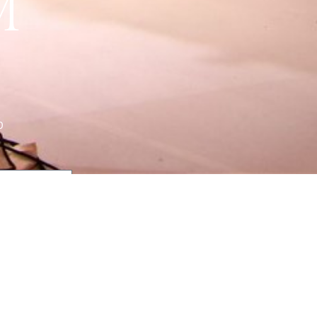
M
מ
קראתי ואני מ
(חובה)