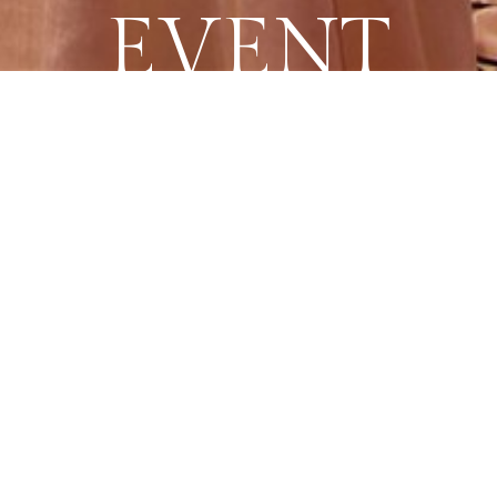
EVENT
עוניין/נת שנחזור אלייך, מלאו את הפרטים ונציג יחזור אליכם בהקדם.
אשר/ת את
מדיניות הפרטיות
של האתר, ומסכים/ה לשמירת המידע לצורך טיפו
טלפון לבירורים :
055-453-9562