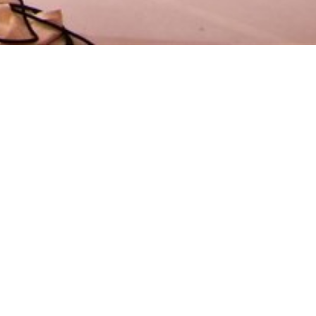
מ
קראתי ואני מ
(חובה)