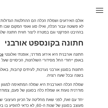
שמלת כלה ואולם איר
אולם האירועים ושמלת הכלה הם ההחלטות הגדולות ב
לא פשוטה עבור הכלה, ואילו סוג ואופי המקום שבו תי
בההיבט הפרקטי וגם במטרה ליצור חווית חתונה שלמ
חתונה בקונספט אורבני
חתונה אורבנית היא אירוע מודרני, אופנתי ואלגנטי
ce
באופן ייחודי החל מסידורי השולחנות, הכיסויים שע
חתונות בסגנון אורבני נערכות, לעיתים קרובות, באולמ
בשנה ובכל שעה רצויה.
שמלת הכלה האורבנית היא שמלה המתאימה למגוון 
מודרנית נועזת או שמלת כלה בסגנון של פעם, צמודה
יחד עם זאת, לפני שאת מחליטה על הכיוון העיצובי 
מעוצב בסגנון של שנות ה-60, לא כדאי להופיע בו בשמלת כלה נסיכותית ונפוחה. עיצובים ברוח התקופה המתורגמים לגזרות של ימינו יראו באולם כזה הרבה יותר טוב.