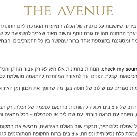
ועים בקונספט אחד
יותר שיושבות על כתפיה של הכלה המיועדת הנערכת ליום חתונתה.
ערך החתונה מהווים גורם נוסף וחשוב מאוד שצריך להשפיעה על שיקול
ה ומסוגננת בקונספת אחד ברור שמקשר בין כל ההמרכיבים והבחיר
check my sour
. הנוחות בחתונות אלו היא לא רק עבור החתן והכל
ל הכיסאות, קבלת הפנים ועד לתאורה המיוחדת להתאמה מושלמת לסגנ
ות סגורים עם שילוב של חופה בגן, מה שהופך את תכנון זמן האירוע ל
רחב של עיצובים ויכולה להשתנות בהתאם לטעמה של הכלה. רק תב
, נפוחה עם מראה בובתי, עם שרוולים או סטרפלס – הכל מתאים ונו
של שמלת כלולותייך, תבקרי שוב באולם האירועים, תרגישי את המקום