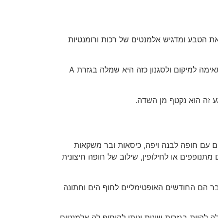
את הטבע ומדגיש אלמנטים של רכות ורומנטיות
שמלות כלה אלגנטיות עם ניצוץ של הסגנון הבוהמי ילכו יד ביד עם אולם האירועים או גן בקונספט כפרי. שמלת הכלה המתאימה למיקום ולסגנון כזה היא שמלה בגזרת A
ע זה הוא נקטף מן השדה.
ם עם חופה לבנה ויפה, כיסאות ובר משקאות
תנופפים או לחילופין, שילוב של חופה חיצונית
ר הם החודשים האופטימליים לחוף הים וחתונה
 להיות בגזרות שונות וניתן להוסיף לה אלמנטים